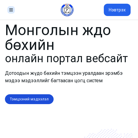
Нэвтрэх
Монголын жүдо
бөхийн
онлайн портал вебсайт
Дотоодын жүдо бөхийн тэмцээн уралдаан эрэмбэ
мэдээ мэдээллийг багтаасан цогц систем
Тэмцээний мэдээлэл